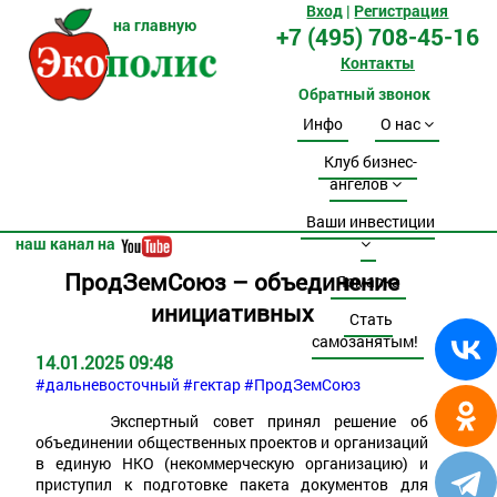
Вход
|
Регистрация
на главную
+7 (495) 708-45-16
Контакты
Обратный звонок
Инфо
О нас
Клуб бизнес-
ангелов
Ваши инвестиции
наш канал на
ПродЗемСоюз – объединение
Ярмарка
инициативных
Стать
самозанятым!
14.01.2025 09:48
#дальневосточный
#гектар
#ПродЗемСоюз
Экспертный совет принял решение об
объединении общественных проектов и организаций
в единую НКО (некоммерческую организацию) и
приступил к подготовке пакета документов для