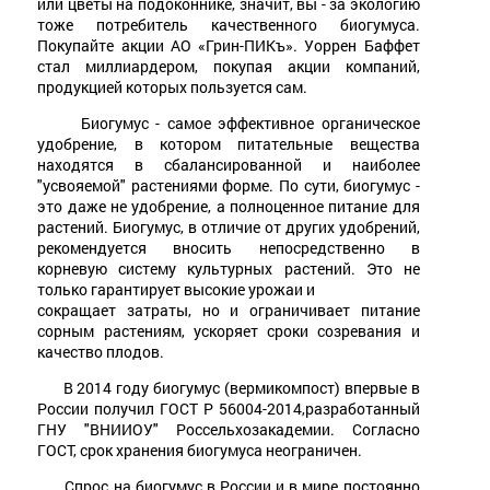
или цветы на подоконнике, значит, вы - за экологию
тоже потребитель качественного биогумуса.
Покупайте акции АО «Грин-ПИКъ». Уоррен Баффет
стал миллиардером, покупая акции компаний,
продукцией которых пользуется сам.
Биогумус - самое эффективное органическое
удобрение, в котором питательные вещества
находятся в сбалансированной и наиболее
"усвояемой" растениями форме. По сути, биогумус -
это даже не удобрение, а полноценное питание для
растений. Биогумус, в отличие от других удобрений,
рекомендуется вносить непосредственно в
корневую систему культурных растений. Это не
только гарантирует высокие урожаи и
сокращает затраты, но и ограничивает питание
сорным растениям, ускоряет сроки созревания и
качество плодов.
В 2014 году биогумус (вермикомпост) впервые в
России получил ГОСТ Р 56004-2014,разработанный
ГНУ "ВНИИОУ" Россельхозакадемии. Согласно
ГОСТ, срок хранения биогумуса неограничен.
Спрос на биогумус в России и в мире постоянно