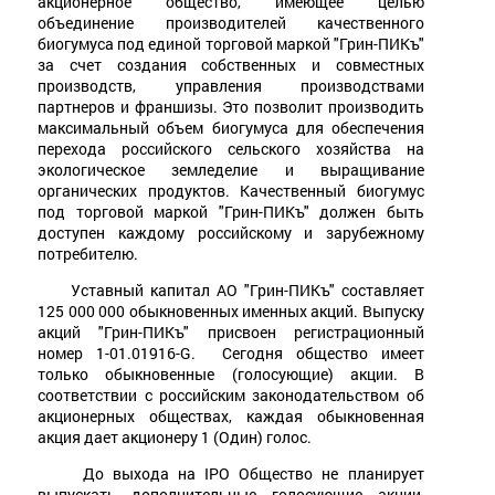
акционерное общество, имеющее целью
объединение производителей качественного
биогумуса под единой торговой маркой "Грин-ПИКъ"
за счет создания собственных и совместных
производств, управления производствами
партнеров и франшизы. Это позволит производить
максимальный объем биогумуса для обеспечения
перехода российского сельского хозяйства на
экологическое земледелие и выращивание
органических продуктов. Качественный биогумус
под торговой маркой "Грин-ПИКъ" должен быть
доступен каждому российскому и зарубежному
потребителю.
Уставный капитал АО "Грин-ПИКъ" составляет
125 000 000 обыкновенных именных акций. Выпуску
акций "Грин-ПИКъ" присвоен регистрационный
номер 1-01.01916-G. Сегодня общество имеет
только обыкновенные (голосующие) акции. В
соответствии с российским законодательством об
акционерных обществах, каждая обыкновенная
акция дает акционеру 1 (Один) голос.
До выхода на IPO Общество не планирует
выпускать дополнительные голосующие акции,