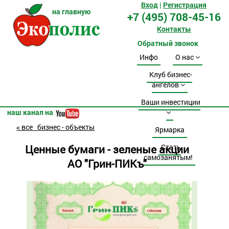
Вход
|
Регистрация
на главную
+7 (495) 708-45-16
Контакты
Обратный звонок
Инфо
О нас
Клуб бизнес-
ангелов
Ваши инвестиции
наш канал на
< все бизнес - объекты
Ярмарка
Ценные бумаги - зеленые акции
Стать
самозанятым!
АО "Грин-ПИКъ"