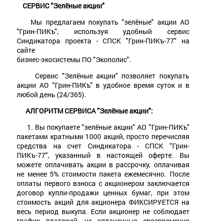
СЕРВИС "Зелёные акции"
Мы предлагаем покупать "зелёные" акции АО
"Грин-ПИКъ", используя удобный сервис
Синдикатора проекта - СПСК "Грин-ПИКъ-77" на
сайте
бизнес-экосистемы ПО "Экополис".
Сервис "Зелёные акции" позволяет покупать
акции АО "Грин-ПИКъ" в удобное время суток и в
любой день (24/365).
АЛГОРИТМ СЕРВИСА "Зелёные акции":
1. Вы покупаете "зелёные акции" АО "Грин-ПИКъ"
пакетами кратными 1000 акций, просто перечисляя
средства на счет Синдикатора - СПСК "Грин-
ПИКъ-77", указанный в настоящей оферте. Вы
можете оплачивать акции в рассрочку, оплачивая
не менее 5% стоимости пакета ежемесячно. После
оплаты первого взноса с акционером заключается
договор купли-продажи ценных бумаг, при этом
стоимость акций для акционера ФИКСИРУЕТСЯ на
весь период выкупа. Если акционер не соблюдает
график платежей, не оплаченные своевременно