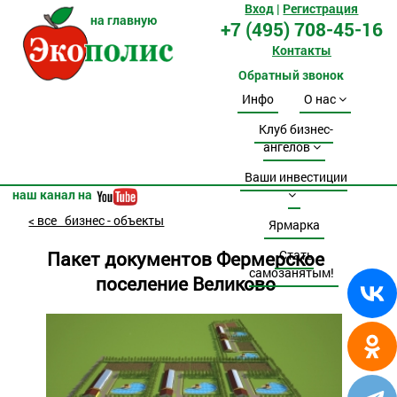
Вход
|
Регистрация
на главную
+7 (495) 708-45-16
Контакты
Обратный звонок
Инфо
О нас
Клуб бизнес-
ангелов
Ваши инвестиции
наш канал на
< все бизнес - объекты
Ярмарка
Пакет документов Фермерское
Стать
самозанятым!
поселение Великово